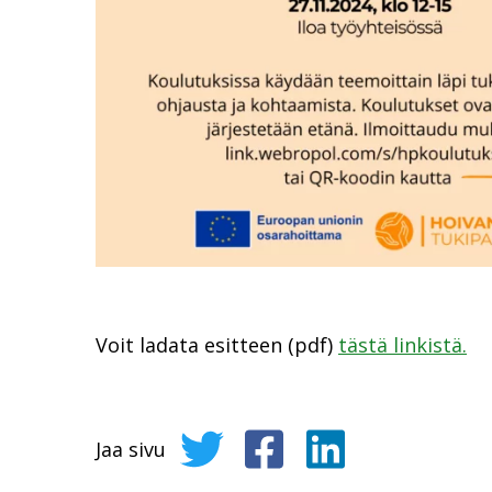
Voit ladata esitteen (pdf)
tästä linkistä.
Jaa sivu
Jaa sivu Twitterissä
Jaa sivu Facebookissa
Jaa sivu LinkedIni