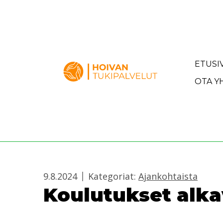
Siirry sisältöön
Etusivulle
ETUSI
OTA Y
9.8.2024
Kategoriat:
Ajankohtaista
Koulutukset alka