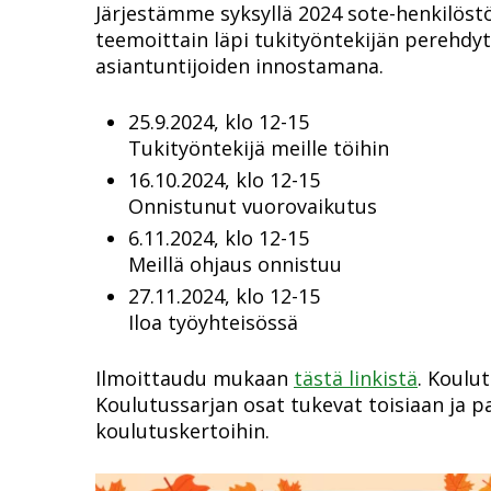
Järjestämme syksyllä 2024 sote-henkilöst
teemoittain läpi tukityöntekijän perehdyt
asiantuntijoiden innostamana.
25.9.2024,
klo 12-15
Tukityöntekijä meille töihin
16.10.2024,
klo 12-15
Onnistunut vuorovaikutus
6.11.2024, klo 12-15
Meillä ohjaus onnistuu
27.11.2024, klo 12-15
Iloa työyhteisössä
Ilmoittaudu mukaan
tästä linkistä
. Koulu
Koulutussarjan osat tukevat toisiaan ja pa
koulutuskertoihin.